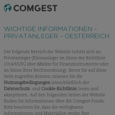
SUCHEN
MENÜ
Wie viele Unternehmen haben auch wir eine
Zunahme von Betrugsversuchen festgestellt
, bei
WICHTIGE INFORMATIONEN –
denen der Name unseres Unternehmens, unser
PRIVATANLEGER – OESTERREICH
visuelles Erscheinungsbild oder unsere Kontaktdaten
missbräuchlich verwendet werden – insbesondere
durch die Erstellung gefälschter Domainnamen, die
Der folgende Bereich der Website richtet sich an
darauf abzielen, Empfänger zu täuschen, und in
Privatanleger (Kleinanleger im Sinne der Richtlinie
einigen Fällen durch das Vortäuschen der Identität
UNSERE MITARBEITER
UNSER INVESTMENT-TEAM
KARRIER
2014/65/EG über Märkte für Finanzinstrumente oder
ehemaliger Mitarbeitender in Instant-Messaging-
im Sinne Ihrer Rechtsordnung). Bevor Sie auf diese
Apps.
Weitere Informationen finden Sie unter
Seite zugreifen können, müssen Sie die
diesem Link.
Nutzungsbedingungen
(einschließlich der
Datenschutz
- und
Cookie-Richtlinie
) lesen und
UNSER INVESTMENT-TEAM
akzeptieren. Auf den folgenden Seiten der Website
finden Sie Informationen über die Comgest Fonds.
Bitte beachten Sie, dass die verfügbaren
Informationen und Materialien weder Ihre