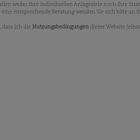
UNSER INVESTMENT-TEAM
KARRIERE
UNTERN
ien weder Ihre individuellen Anlageziele noch Ihre Strate
 eine entsprechende Beratung wenden Sie sich bitte an I
 dass ich die
Nutzungsbedingungen
dieser Website (eins
UNSER INVESTMENT-TEAM