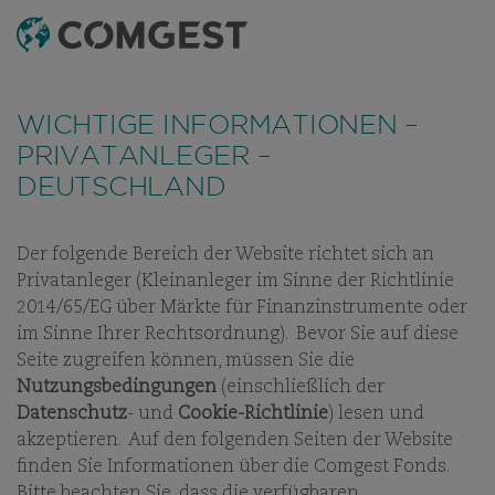
SUCHEN
MENÜ
Wie viele Unternehmen haben auch wir eine
Zunahme von Betrugsversuchen festgestellt
, bei
WICHTIGE INFORMATIONEN –
denen der Name unseres Unternehmens, unser
PRIVATANLEGER –
visuelles Erscheinungsbild oder unsere Kontaktdaten
DEUTSCHLAND
missbräuchlich verwendet werden – insbesondere
durch die Erstellung gefälschter Domainnamen, die
darauf abzielen, Empfänger zu täuschen, und in
Der folgende Bereich der Website richtet sich an
einigen Fällen durch das Vortäuschen der Identität
UNSERE MITARBEITER
UNSER INVESTMENT-TEAM
KARRIER
Privatanleger (Kleinanleger im Sinne der Richtlinie
ehemaliger Mitarbeitender in Instant-Messaging-
2014/65/EG über Märkte für Finanzinstrumente oder
Apps.
Weitere Informationen finden Sie unter
im Sinne Ihrer Rechtsordnung). Bevor Sie auf diese
diesem Link.
Seite zugreifen können, müssen Sie die
Nutzungsbedingungen
(einschließlich der
UNSER INVESTMENT-TEAM
Datenschutz
- und
Cookie-Richtlinie
) lesen und
akzeptieren. Auf den folgenden Seiten der Website
finden Sie Informationen über die Comgest Fonds.
Bitte beachten Sie, dass die verfügbaren