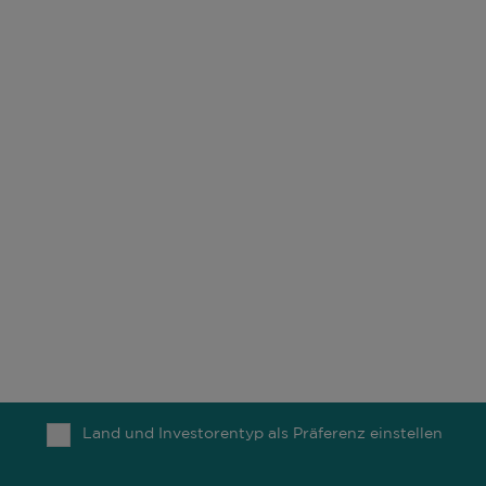
Personalien bei Comgest.
Mehr lesen
UNSER UNTERNEHMEN
UNSERE BÜROS
ESG
KARRIERE
UNSERE FONDS
KONTAKT
UNSERE MITARBEITER
COMGEST FOUNDATION
UNSER DENKEN
NACHRICHTEN
Land und Investorentyp als Präferenz einstellen