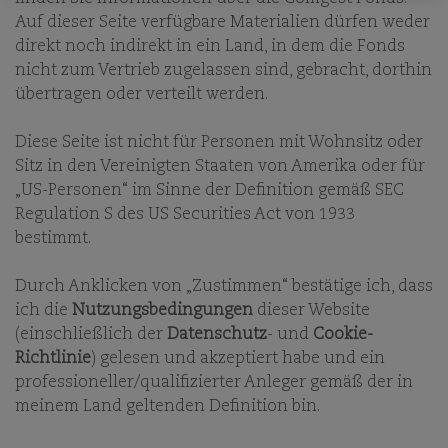
N
Auf dieser Seite verfügbare Materialien dürfen weder
direkt noch indirekt in ein Land, in dem die Fonds
09.09.2025
nicht zum Vertrieb zugelassen sind, gebracht, dorthin
MARK SCHUMANN
übertragen oder verteilt werden.
ANALYST / PORTFOLIOMANAGER
BASSEL CHOUGHARI
Diese Seite ist nicht für Personen mit Wohnsitz oder
ANALYST/PORTFOLIOMANAGER
Sitz in den Vereinigten Staaten von Amerika oder für
QUENTIN BORIE
„US-Personen“ im Sinne der Definition gemäß SEC
ANALYST
Regulation S des US Securities Act von 1933
bestimmt.
PRINT
Durch Anklicken von „Zustimmen“ bestätige ich, dass
EMAIL
ich die
Nutzungsbedingungen
dieser Website
(einschließlich der
Datenschutz
- und
Cookie-
Im Mai verließ der langjährige DWS-Manager Mark
Richtlinie
) gelesen und akzeptiert habe und ein
Schumann Deutschlands größten Asset Manager.
professioneller/qualifizierter Anleger gemäß der in
Nun wurde bekannt, dass er sich dem französischen
meinem Land geltenden Definition bin.
Asset Manager Comgest angeschlossen hat. Citywire
berichtet zum Wechsel sowie zu weiteren drei