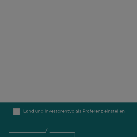
UNSER UNTERNEHMEN
UNSERE BÜROS
ESG
KARRIERE
UNSERE FONDS
KONTAKT
UNSERE MITARBEITER
COMGEST FOUNDATION
UNSER DENKEN
NACHRICHTEN
Land und Investorentyp als Präferenz einstellen
TOP
© 2026 Comgest S.A.