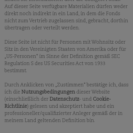
Auf dieser Seite verfügbare Materialien dürfen weder
01.04.2025
direkt noch indirekt in ein Land, in dem die Fonds
FRANZ WEIS
nicht zum Vertrieb zugelassen sind, gebracht, dorthin
CIO - PORTFOLIOMANAGER - MANAGING DIRECTOR
übertragen oder verteilt werden.
Diese Seite ist nicht für Personen mit Wohnsitz oder
Sitz in den Vereinigten Staaten von Amerika oder für
„US-Personen“ im Sinne der Definition gemäß SEC
Regulation S des US Securities Act von 1933
bestimmt.
Ein niedriges Kurs-Gewinn-Verhältnis (KGV) bedeutet
nicht automatisch hohes Potenzial. Bei Comgest
Durch Anklicken von „Zustimmen“ bestätige ich, dass
sind es langfristige Gewinnvisibilität und qualitatives
Wachstum, die unsere Überzeugung und den Aufbau
ich die
Nutzungsbedingungen
dieser Website
unserer Portfolios antreiben – nicht nur günstige
(einschließlich der
Datenschutz
- und
Cookie-
Bewertungen.
Richtlinie
) gelesen und akzeptiert habe und ein
professioneller/qualifizierter Anleger gemäß der in
Das KGV zeigt, wie oft der Gewinn eines
meinem Land geltenden Definition bin.
Unternehmens im aktuellen Aktienkurs enthalten
ist. Es gibt also an, wie viele Jahre das Unternehmen