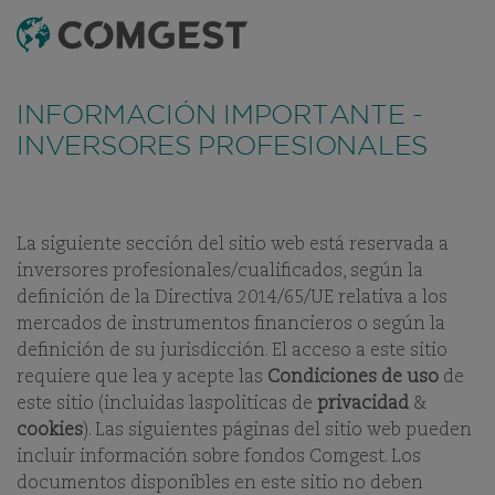
BUSCAR
MENÚ
Al igual que muchas empresas, hemos observado
un
INFORMACIÓN IMPORTANTE -
resurgimiento de los intentos de fraude
que
implican el uso indebido del nombre, la identidad
INVERSORES PROFESIONALES
visual o los datos de contacto de nuestra empresa,
en particular mediante la creación de nombres de
dominio falsos diseñados para engañar a los
NUESTRA OFICINAS
destinatarios y, en algunos casos, la suplantación de
La siguiente sección del sitio web está reservada a
identidad de antiguos empleados en aplicaciones de
NUESTRAS
inversores profesionales/cualificados, según la
mensajería instantánea.
Para más información,
definición de la Directiva 2014/65/UE relativa a los
DIFERENTES SEDES
consulte este enlace.
mercados de instrumentos financieros o según la
EN TODO EL MUNDO
definición de su jurisdicción. El acceso a este sitio
requiere que lea y acepte las
Condiciones de uso
de
este sitio (incluidas laspoliticas de
privacidad
&
cookies
). Las siguientes páginas del sitio web pueden
incluir información sobre fondos Comgest. Los
documentos disponibles en este sitio no deben