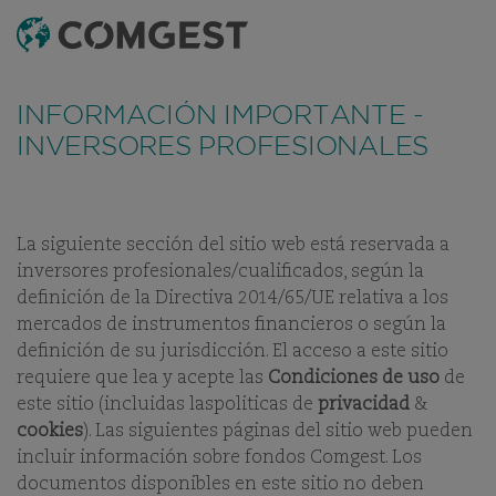
BUSCAR
MENÚ
Al igual que muchas empresas, hemos observado
un
FONDOS
LATEST MONTHLY REPORTS
BIBLIOTECA DE DO
INFORMACIÓN IMPORTANTE -
resurgimiento de los intentos de fraude
que
implican el uso indebido del nombre, la identidad
INVERSORES PROFESIONALES
visual o los datos de contacto de nuestra empresa,
COMGEST GROWTH
en particular mediante la creación de nombres de
dominio falsos diseñados para engañar a los
AMERICA EUR R ACC
destinatarios y, en algunos casos, la suplantación de
La siguiente sección del sitio web está reservada a
identidad de antiguos empleados en aplicaciones de
inversores profesionales/cualificados, según la
mensajería instantánea.
Para más información,
SHARE CLASS:
ACC
definición de la Directiva 2014/65/UE relativa a los
consulte este enlace.
mercados de instrumentos financieros o según la
definición de su jurisdicción. El acceso a este sitio
requiere que lea y acepte las
Condiciones de uso
de
este sitio (incluidas laspoliticas de
privacidad
&
cookies
). Las siguientes páginas del sitio web pueden
OUR FUNDS
incluir información sobre fondos Comgest. Los
documentos disponibles en este sitio no deben