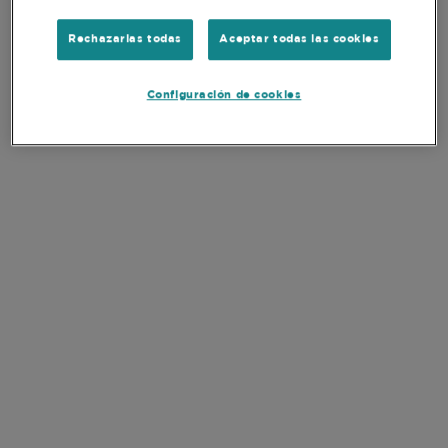
Número de participaciones
34
Rechazarlas todas
Aceptar todas las cookies
Peso de los 10 valores principales
55,0%
Configuración de cookies
Divisa del Share Class
EUR
SFDR
Article 8
DOCUMENTOS
CONSULTAR TODOS LOS
DOCUMENTOS
CLAVE
EN
ES
Monthly Report
EN
ES
Quarterly Report
EN
Prospectus