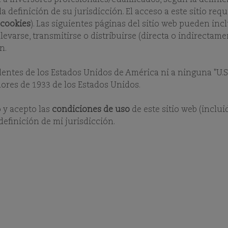
definición de su jurisdicción. El acceso a este sitio requ
cookies
). Las siguientes páginas del sitio web pueden in
evarse, transmitirse o distribuirse (directa o indirectame
n.
dentes de los Estados Unidos de América ni a ninguna "U.S.
AMERICA EUR I H ACC
lores de 1933 de los Estados Unidos.
o y acepto las
condiciones de uso
de este sitio web (inclui
definición de mi jurisdicción.