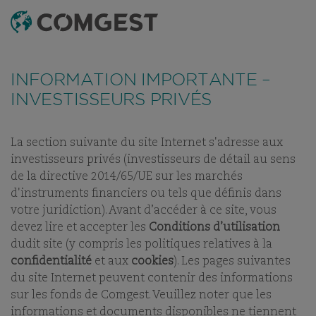
RECHERCHE
MENU
Comme de nombreuses sociétés, nous observons une
recrudescence des tentatives de fraude
utilisant
FONDS
TABLEAU DE RÉFÉRENCEMENT
DERNIERS RAPPOR
INFORMATION IMPORTANTE –
abusivement le nom, l’identité visuelle ou les
coordonnées de notre société, notamment à travers la
INVESTISSEURS PRIVÉS
création de faux noms de domaine visant à tromper la
COMGEST GROWTH
vigilance de l’interlocuteur, et, dans certains cas, celles
d’anciens collaborateurs sur des applications de
messagerie instantanée.
Plus d’informations sur ce lien.
CHINA EUR R ACC
La section suivante du site Internet s'adresse aux
investisseurs privés (investisseurs de détail au sens
de la directive 2014/65/UE sur les marchés
PART:
ACC
d'instruments financiers ou tels que définis dans
votre juridiction). Avant d’accéder à ce site, vous
devez lire et accepter les
Conditions d’utilisation
dudit site (y compris les politiques relatives à la
confidentialité
et aux
cookies
). Les pages suivantes
NOS FONDS
du site Internet peuvent contenir des informations
sur les fonds de Comgest. Veuillez noter que les
informations et documents disponibles ne tiennent