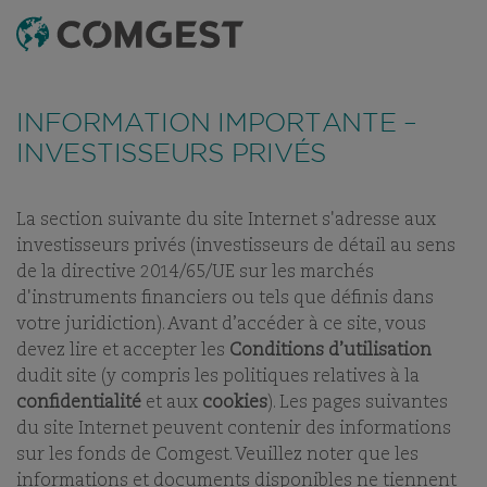
RECHERCHE
MENU
FONDS
TABLEAU DE RÉFÉRENCEMENT
DERNIERS RAPPOR
INFORMATION IMPORTANTE –
INVESTISSEURS PRIVÉS
COMGEST GROWTH
CHINA USD I ACC
La section suivante du site Internet s'adresse aux
investisseurs privés (investisseurs de détail au sens
de la directive 2014/65/UE sur les marchés
PART:
ACC
d'instruments financiers ou tels que définis dans
votre juridiction). Avant d’accéder à ce site, vous
devez lire et accepter les
Conditions d’utilisation
dudit site (y compris les politiques relatives à la
confidentialité
et aux
cookies
). Les pages suivantes
NOS FONDS
du site Internet peuvent contenir des informations
sur les fonds de Comgest. Veuillez noter que les
informations et documents disponibles ne tiennent