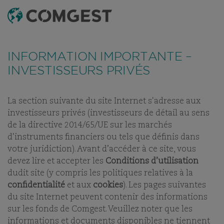
RECHERCHE
MENU
Comme de nombreuses sociétés, nous observons une
recrudescence des tentatives de fraude
utilisant
FONDS
TABLEAU DE RÉFÉRENCEMENT
DERNIERS RAPPOR
INFORMATION IMPORTANTE –
abusivement le nom, l’identité visuelle ou les
coordonnées de notre société, notamment à travers la
INVESTISSEURS PRIVÉS
création de faux noms de domaine visant à tromper la
COMGEST GROWTH
vigilance de l’interlocuteur, et, dans certains cas, celles
d’anciens collaborateurs sur des applications de
messagerie instantanée.
Plus d’informations sur ce lien.
EMERGING MARKETS
La section suivante du site Internet s'adresse aux
investisseurs privés (investisseurs de détail au sens
EUR R ACC
de la directive 2014/65/UE sur les marchés
d'instruments financiers ou tels que définis dans
votre juridiction). Avant d’accéder à ce site, vous
PART:
ACC
devez lire et accepter les
Conditions d’utilisation
dudit site (y compris les politiques relatives à la
confidentialité
et aux
cookies
). Les pages suivantes
du site Internet peuvent contenir des informations
sur les fonds de Comgest. Veuillez noter que les
NOS FONDS
informations et documents disponibles ne tiennent