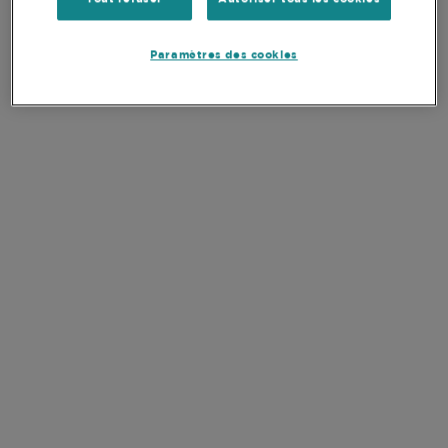
Actif total du fonds, en millions
-
Paramètres des cookies
Nombre de titres
-
Poids des 10 principales positions
-
Devise de la part
-
SFDR
Article 8
DOCUMENTS
VOIR TOUS LES
DOCUMENTS
CLÉS
EN
FR
Prospectus
EN
FR
PRIIPS Document d'Information Clé