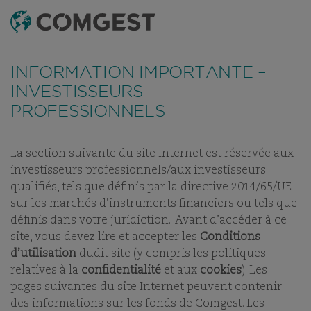
RECHERCHE
MENU
Comme de nombreuses sociétés, nous observons une
recrudescence des tentatives de fraude
utilisant
FONDS
TABLEAU DE RÉFÉRENCEMENT
DERNIERS RAPPOR
INFORMATION IMPORTANTE –
abusivement le nom, l’identité visuelle ou les
coordonnées de notre société, notamment à travers la
INVESTISSEURS
création de faux noms de domaine visant à tromper la
PROFESSIONNELS
COMGEST GROWTH
vigilance de l’interlocuteur, et, dans certains cas, celles
d’anciens collaborateurs sur des applications de
messagerie instantanée.
Plus d’informations sur ce lien.
EUROPE OPPORTUNITIES
La section suivante du site Internet est réservée aux
CHF I H ACC
investisseurs professionnels/aux investisseurs
qualifiés, tels que définis par la directive 2014/65/UE
sur les marchés d'instruments financiers ou tels que
PART:
ACC
définis dans votre juridiction. Avant d’accéder à ce
site, vous devez lire et accepter les
Conditions
d’utilisation
dudit site (y compris les politiques
relatives à la
confidentialité
et aux
cookies
). Les
pages suivantes du site Internet peuvent contenir
NOS FONDS
des informations sur les fonds de Comgest. Les