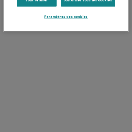
Tout refuser
Autoriser tous les cookies
Actif total du fonds, en millions
224,6 EUR
Paramètres des cookies
Nombre de titres
31
Poids des 10 principales positions
51,6%
Devise de la part
EUR
SFDR
Article 8
DOCUMENTS
VOIR TOUS LES
DOCUMENTS
CLÉS
FR
Rapport Mensuel
FR
Rapport Trimestriel