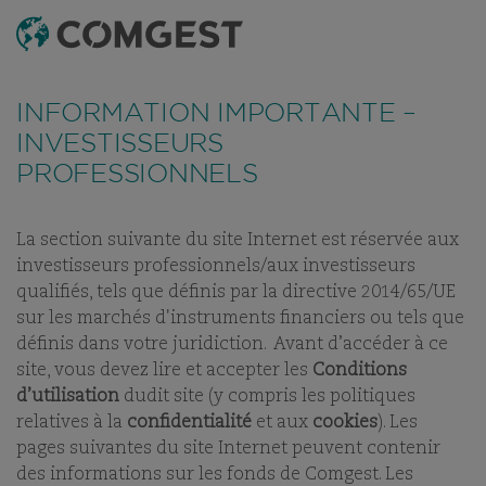
RECHERCHE
MENU
Comme de nombreuses sociétés, nous observons une
recrudescence des tentatives de fraude
utilisant
FONDS
TABLEAU DE RÉFÉRENCEMENT
DERNIERS RAPPOR
INFORMATION IMPORTANTE –
abusivement le nom, l’identité visuelle ou les
coordonnées de notre société, notamment à travers la
INVESTISSEURS
création de faux noms de domaine visant à tromper la
PROFESSIONNELS
COMGEST GROWTH
vigilance de l’interlocuteur, et, dans certains cas, celles
d’anciens collaborateurs sur des applications de
messagerie instantanée.
Plus d’informations sur ce lien.
EUROPE OPPORTUNITIES
La section suivante du site Internet est réservée aux
EUR I ACC
investisseurs professionnels/aux investisseurs
qualifiés, tels que définis par la directive 2014/65/UE
sur les marchés d'instruments financiers ou tels que
PART:
ACC
définis dans votre juridiction. Avant d’accéder à ce
site, vous devez lire et accepter les
Conditions
d’utilisation
dudit site (y compris les politiques
relatives à la
confidentialité
et aux
cookies
). Les
pages suivantes du site Internet peuvent contenir
NOS FONDS
des informations sur les fonds de Comgest. Les