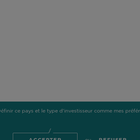
DÉCROCHE : ANTICIPER 
HANTISE DE L’INVESTISS
CROISSANCE
LIRE L'ARTICLE
NOTRE RECHERCHE
MÉDIAS
TION
éfinir ce pays et le type d'investisseur comme mes préfé