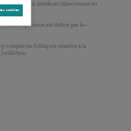
rés, transmis ou distribués (directement ou
les cookies
ue cette expression est définie par la «
AJOUTER AUX FAVORIS
 (y compris les Politiques relatives à la
 juridiction.
ENTS CLÉS
VOIR TOUS LES DOCUMENTS
Mensuel
FR
rimestriel
FR
us
EN
FR