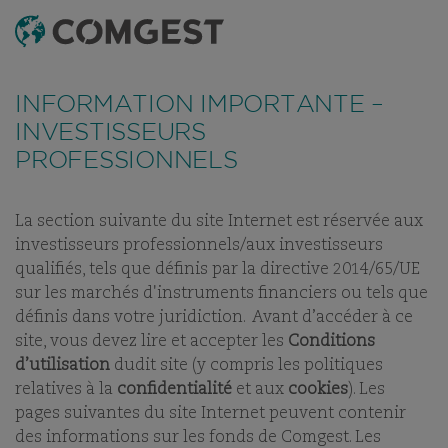
RECHERCHE
MENU
Comme de nombreuses sociétés, nous observons une
recrudescence des tentatives de fraude
utilisant
FONDS
TABLEAU DE RÉFÉRENCEMENT
DERNIERS RAPPOR
INFORMATION IMPORTANTE –
abusivement le nom, l’identité visuelle ou les
coordonnées de notre société, notamment à travers la
INVESTISSEURS
création de faux noms de domaine visant à tromper la
PROFESSIONNELS
COMGEST GROWTH
vigilance de l’interlocuteur, et, dans certains cas, celles
d’anciens collaborateurs sur des applications de
messagerie instantanée.
Plus d’informations sur ce lien.
INDIA USD ACC
La section suivante du site Internet est réservée aux
investisseurs professionnels/aux investisseurs
PART:
ACC
qualifiés, tels que définis par la directive 2014/65/UE
sur les marchés d'instruments financiers ou tels que
définis dans votre juridiction. Avant d’accéder à ce
site, vous devez lire et accepter les
Conditions
d’utilisation
dudit site (y compris les politiques
relatives à la
confidentialité
et aux
cookies
). Les
NOS FONDS
pages suivantes du site Internet peuvent contenir
des informations sur les fonds de Comgest. Les