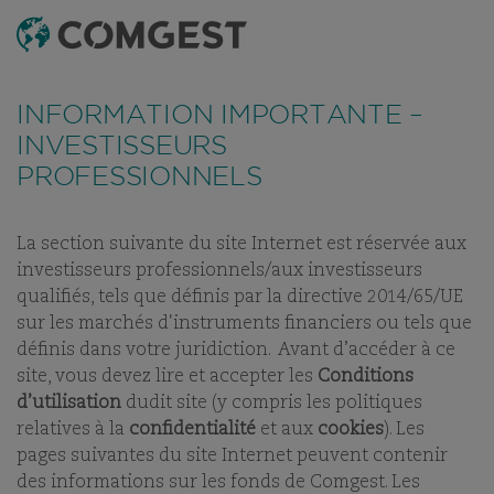
RECHERCHE
MENU
Comme de nombreuses sociétés, nous observons une
recrudescence des tentatives de fraude
utilisant
FONDS
TABLEAU DE RÉFÉRENCEMENT
DERNIERS RAPPOR
INFORMATION IMPORTANTE –
abusivement le nom, l’identité visuelle ou les
coordonnées de notre société, notamment à travers la
INVESTISSEURS
création de faux noms de domaine visant à tromper la
PROFESSIONNELS
COMGEST GROWTH
vigilance de l’interlocuteur, et, dans certains cas, celles
d’anciens collaborateurs sur des applications de
messagerie instantanée.
Plus d’informations sur ce lien.
JAPAN CHF ACC
La section suivante du site Internet est réservée aux
investisseurs professionnels/aux investisseurs
PART:
ACC
qualifiés, tels que définis par la directive 2014/65/UE
sur les marchés d'instruments financiers ou tels que
définis dans votre juridiction. Avant d’accéder à ce
site, vous devez lire et accepter les
Conditions
d’utilisation
dudit site (y compris les politiques
relatives à la
confidentialité
et aux
cookies
). Les
NOS FONDS
pages suivantes du site Internet peuvent contenir
des informations sur les fonds de Comgest. Les