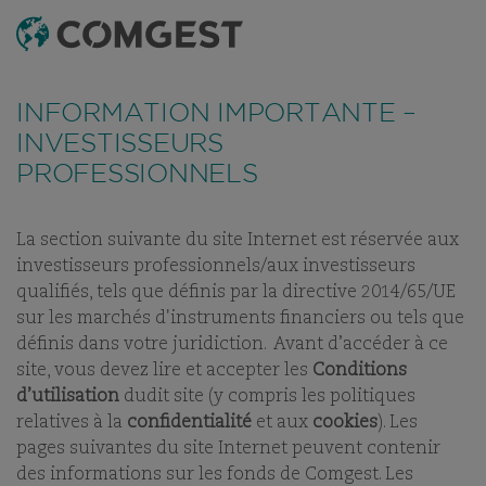
RECHERCHE
MENU
Comme de nombreuses sociétés, nous observons une
recrudescence des tentatives de fraude
utilisant
FONDS
TABLEAU DE RÉFÉRENCEMENT
DERNIERS RAPPOR
INFORMATION IMPORTANTE –
abusivement le nom, l’identité visuelle ou les
coordonnées de notre société, notamment à travers la
INVESTISSEURS
création de faux noms de domaine visant à tromper la
PROFESSIONNELS
COMGEST GROWTH
vigilance de l’interlocuteur, et, dans certains cas, celles
d’anciens collaborateurs sur des applications de
messagerie instantanée.
Plus d’informations sur ce lien.
JAPAN USD H ACC
La section suivante du site Internet est réservée aux
investisseurs professionnels/aux investisseurs
PART:
ACC
qualifiés, tels que définis par la directive 2014/65/UE
sur les marchés d'instruments financiers ou tels que
définis dans votre juridiction. Avant d’accéder à ce
site, vous devez lire et accepter les
Conditions
d’utilisation
dudit site (y compris les politiques
relatives à la
confidentialité
et aux
cookies
). Les
NOS FONDS
pages suivantes du site Internet peuvent contenir
des informations sur les fonds de Comgest. Les