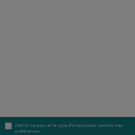
Do not fill this field
NOTRE MÉTIER
NOS BUREAUX
DURABILITÉ
CARRIÈRES
FONDS
CONTACT
NOS COLLABORATEURS
COMGEST FOUNDATION
NOTRE RECHERCHE
MÉDIAS
Définir ce pays et le type d'investisseur comme mes
préférences