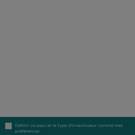
Do not fill this field
NOTRE MÉTIER
NOS BUREAUX
DURABILITÉ
CARRIÈRES
FONDS
CONTACT
NOS COLLABORATEURS
COMGEST FOUNDATION
NOTRE RECHERCHE
MÉDIAS
Définir ce pays et le type d'investisseur comme mes
préférences