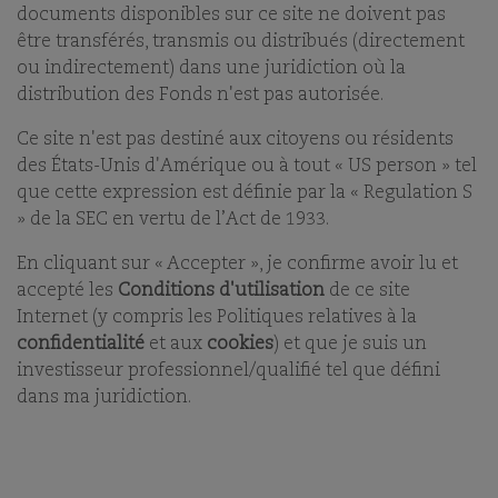
18/03/2026
documents disponibles sur ce site ne doivent pas
être transférés, transmis ou distribués (directement
ou indirectement) dans une juridiction où la
PRINT
distribution des Fonds n'est pas autorisée.
SHARE ON E-MAIL EMAIL
Ce site n'est pas destiné aux citoyens ou résidents
des États-Unis d'Amérique ou à tout « US person » tel
Vous devez accepter les cookies fonctionnels pour
que cette expression est définie par la « Regulation S
visualiser le contenu vidéo.
» de la SEC en vertu de l’Act de 1933.
Cliquez
ici
pour modifier vos paramètres en matière
En cliquant sur « Accepter », je confirme avoir lu et
de cookies.
accepté les
Conditions d'utilisation
de ce site
Internet (y compris les Politiques relatives à la
confidentialité
et aux
cookies
) et que je suis un
investisseur professionnel/qualifié tel que défini
dans ma juridiction.