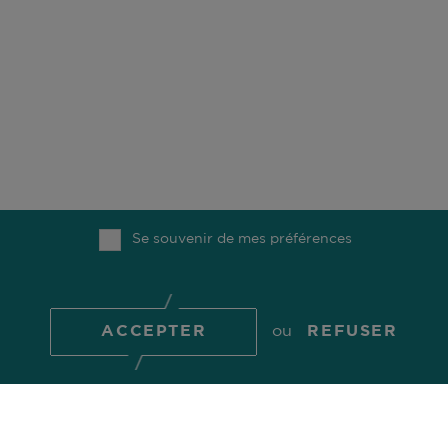
ACTIONS MARCHÉS ÉMERGENTS
ACTIONS MARCHÉS ÉMERGENTS
ACTIONS MARCHÉS ÉMERGENTS PLUS
(GEM PLUS)
Se souvenir de mes préférences
ACTIONS ASIE
ACCEPTER
ou
REFUSER
ACTIONS ASIE INCL. JAPON
ACTIONS ASIE PACIFIQUE HORS JAPON