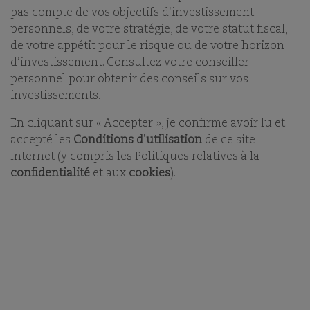
pas compte de vos objectifs d'investissement
personnels, de votre stratégie, de votre statut fiscal,
de votre appétit pour le risque ou de votre horizon
FILTRER
RÉINITIALISER
VOIR VOS
d’investissement. Consultez votre conseiller
LES
LES FILTRES
FAVORIS
FONDS
personnel pour obtenir des conseils sur vos
investissements.
En cliquant sur « Accepter », je confirme avoir lu et
accepté les
Conditions d'utilisation
de ce site
ACTIONS INTERNATIONALES
Internet (y compris les Politiques relatives à la
confidentialité
et aux
cookies
).
ACTIONS INTERNATIONALES
UNIVERS D’INVESTISSEMENT GLOBAL
GLOBAL COMPOUNDERS
ACTIONS INTERNATIONALES HORS
ÉTATS-UNIS