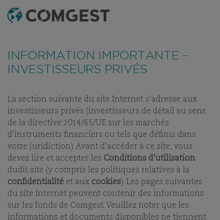
RECHERCHE
MENU
Comme de nombreuses sociétés, nous observons une
recrudescence des tentatives de fraude
utilisant
FONDS
TABLEAU DE RÉFÉRENCEMENT
DERNIERS RAPPOR
INFORMATION IMPORTANTE –
abusivement le nom, l’identité visuelle ou les
coordonnées de notre société, notamment à travers la
INVESTISSEURS PRIVÉS
création de faux noms de domaine visant à tromper la
COMGEST RENAISSANCE
vigilance de l’interlocuteur, et, dans certains cas, celles
d’anciens collaborateurs sur des applications de
messagerie instantanée.
Plus d’informations sur ce lien.
EUROPE P
La section suivante du site Internet s'adresse aux
investisseurs privés (investisseurs de détail au sens
de la directive 2014/65/UE sur les marchés
PART:
ACC
d'instruments financiers ou tels que définis dans
votre juridiction). Avant d’accéder à ce site, vous
devez lire et accepter les
Conditions d’utilisation
dudit site (y compris les politiques relatives à la
confidentialité
et aux
cookies
). Les pages suivantes
NOS FONDS
du site Internet peuvent contenir des informations
sur les fonds de Comgest. Veuillez noter que les
informations et documents disponibles ne tiennent