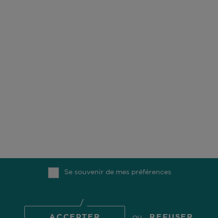
NOTRE MÉTIER
NOS BUREAUX
DURABILITÉ
CARRIÈRES
FONDS
CONTACT
NOS COLLABORATEURS
MÉDIAS
Se souvenir de mes préférences
HAUT
© 2026 Comgest S.A.
ACCEPTER
ou
REFUSER
INFORMATIONS RÉGLEMENTAIRES
POLITIQUE DE