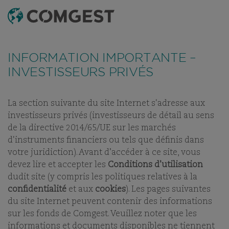
RECHERCHE
MENU
FONDS
TABLEAU DE RÉFÉRENCEMENT
DERNIERS RAPPOR
INFORMATION IMPORTANTE –
INVESTISSEURS PRIVÉS
MAGELLAN C
La section suivante du site Internet s'adresse aux
PART:
ACC
investisseurs privés (investisseurs de détail au sens
de la directive 2014/65/UE sur les marchés
d'instruments financiers ou tels que définis dans
votre juridiction). Avant d’accéder à ce site, vous
devez lire et accepter les
Conditions d’utilisation
dudit site (y compris les politiques relatives à la
NOS FONDS
confidentialité
et aux
cookies
). Les pages suivantes
du site Internet peuvent contenir des informations
ABONNEZ-VOUS AUX
AJOUTER AUX
sur les fonds de Comgest. Veuillez noter que les
RAPPORTS MENSUELS
FAVORIS
informations et documents disponibles ne tiennent