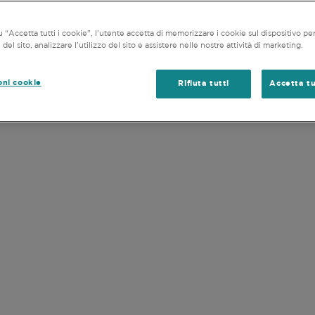
IA DI INVESTIMENTO
PROCESSO DI INVESTIMENTO
GES
i specifici investimenti, strategia, status fiscale, propen
consulenti professionali.
 “Accetta tutti i cookie”, l'utente accetta di memorizzare i cookie sul dispositivo per
del sito, analizzare l'utilizzo del sito e assistere nelle nostre attività di marketing.
 e accettato i
Termini d’uso
di questo sito web (comprese l
oni cookie
Rifiuta tutti
Accetta tu
STRATEGIA DI INVESTIMENTO
ESSO DI INVESTI
o bottom-up per la selezione dei titoli, c
ndo in considerazione le caratteristiche di
ark, dalle aree geografiche e dai settori.