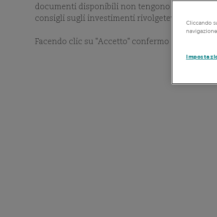
FILOSOF
documenti disponibili non tengono conto dei vostr
consigli sugli investimenti rivolgetevi ai vostri 
Cliccando su
navigazione 
Facendo clic su "Accetto" confermo di aver letto
Impostazi
PROC
Adottando un approcci
d’investimento prende
indipendentemente dai benchm