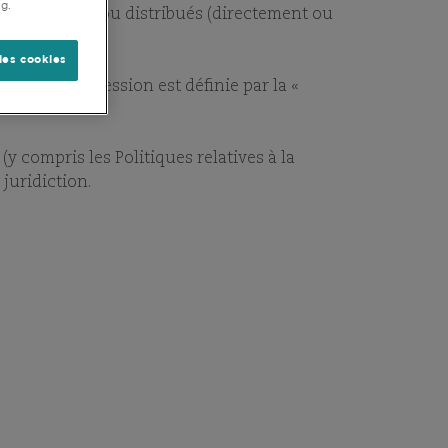
HÈQUE
ng.
rés, transmis ou distribués (directement ou
les cookies
ue cette expression est définie par la «
 (y compris les Politiques relatives à la
 juridiction.