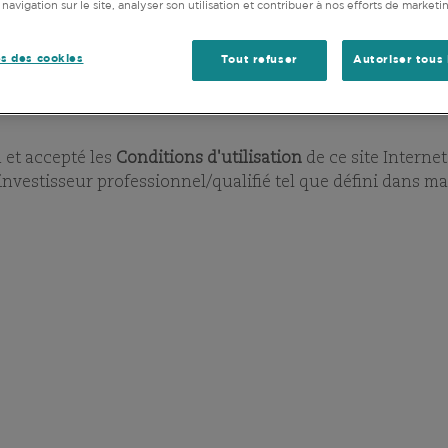
DERNIERS RAPPORTS MENSUELS
NOTRE BIBLIOT
 navigation sur le site, analyser son utilisation et contribuer à nos efforts de marketi
ments disponibles sur ce site ne doivent pas être transfé
bution des Fonds n'est pas autorisée.
s des cookies
Tout refuser
Autoriser tous 
ts des États-Unis d'Amérique ou à tout « US person » tel q
.
u et accepté les
Conditions d'utilisation
de ce site Internet
 investisseur professionnel/qualifié tel que défini dans ma
RAPPORTS MENSUELS DE TOUTE LA GAMME
ER LES FONDS
VOIR VOS FAVORIS