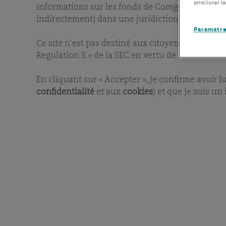
améliorer la
informations sur les fonds de Comgest. Les docu
indirectement) dans une juridiction où la distri
Paramètre
Ce site n'est pas destiné aux citoyens ou résiden
Regulation S » de la SEC en vertu de l’Act de 1933
En cliquant sur « Accepter », je confirme avoir l
confidentialité
et aux
cookies
) et que je suis un
RÉINITIALISER LES FILTRES
FILTR