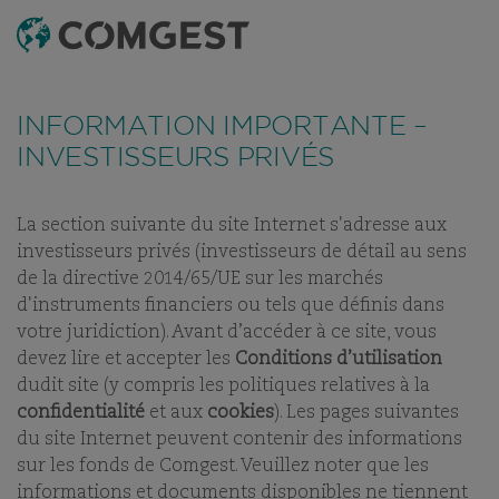
RECHERCHE
MENU
Comme de nombreuses sociétés, nous observons une
recrudescence des tentatives de fraude
utilisant
INFORMATION IMPORTANTE –
abusivement le nom, l’identité visuelle ou les
coordonnées de notre société, notamment à travers la
INVESTISSEURS PRIVÉS
création de faux noms de domaine visant à tromper la
vigilance de l’interlocuteur, et, dans certains cas, celles
d’anciens collaborateurs sur des applications de
messagerie instantanée.
Plus d’informations sur ce lien.
La section suivante du site Internet s'adresse aux
investisseurs privés (investisseurs de détail au sens
NOS COLLABORATEURS
NOTRE ÉQUIPE D'INVESTISSEMENT
de la directive 2014/65/UE sur les marchés
d'instruments financiers ou tels que définis dans
votre juridiction). Avant d’accéder à ce site, vous
devez lire et accepter les
Conditions d’utilisation
dudit site (y compris les politiques relatives à la
confidentialité
et aux
cookies
). Les pages suivantes
NOTRE ÉQUIPE
du site Internet peuvent contenir des informations
D'INVESTISSEMENT
sur les fonds de Comgest. Veuillez noter que les
informations et documents disponibles ne tiennent