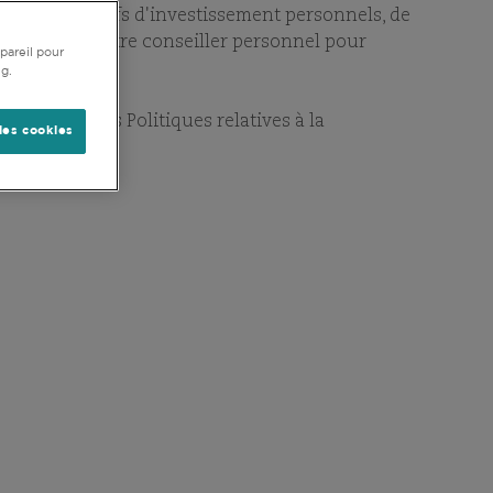
e vos objectifs d'investissement personnels, de
t. Consultez votre conseiller personnel pour
pareil pour
ng.
 (y compris les Politiques relatives à la
les cookies
NOS VALEURS
, Comgest se définit par son
ment responsable. Comgest est
t long terme partout dans le