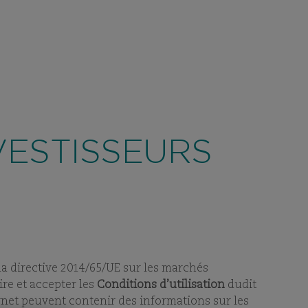
CONTACT
R
/ SUISSE
RECHERCHE
FR
INVESTISSEMENT
FONDS
DURABILITÉ
VIEW
SUBPAGES
VIEW
SUBPAGES
abusivement le nom, l’identité visuelle
 tromper la vigilance de
VESTISSEURS
e instantanée.
Plus d’informations sur
NDANT
GESTION
 la directive 2014/65/UE sur les marchés
ire et accepter les
Conditions d’utilisation
dudit
ernet peuvent contenir des informations sur les