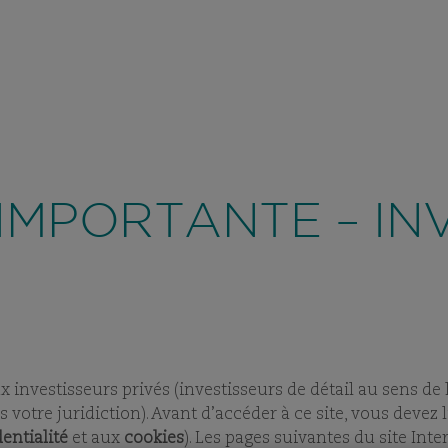
PARTICULIE
A PROPOS DE COMGEST
STRATÉGIE D'
VIEW
SUBPAGES
VIEW
SUBPAGES
vons une
recrudescence des tentatives de fraude
utilisant 
t à travers la création de faux noms de domaine visant à
IMPORTANTE – IN
d’anciens collaborateurs sur des applications de messageri
ROUPE INDÉPE
LISTE DE LA 
x investisseurs privés (investisseurs de détail au sens de
 votre juridiction). Avant d’accéder à ce site, vous devez l
entialité
et aux
cookies
). Les pages suivantes du site Int