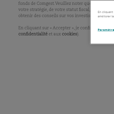
fonds de Comgest. Veuillez noter que les inform
votre stratégie, de votre statut fiscal, de votre
En cliquant 
obtenir des conseils sur vos investissements.
améliorer la
En cliquant sur « Accepter », je confirme avoir l
Paramètre
confidentialité
et aux
cookies
).
NOTRE MÉTIER
Groupe de gestion d’actifs 
style « qualité croissance »
au service d’investisseurs 