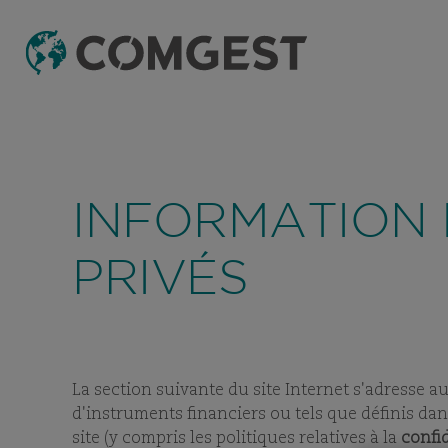
Comme de nombreuses sociétés, nous obser
ou les coordonnées de notre société, notammen
INFORMATION 
l’interlocuteur, et, dans certains cas, celles 
ce lien.
PRIVÉS
UN G
SPÉCIA
La section suivante du site Internet s'adresse au
d'instruments financiers ou tels que définis dans
site (y compris les politiques relatives à la
confid