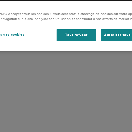
ACTIONS
ations et documents disponibles ne tiennent pas compte d
 appétit pour le risque ou de votre horizon d’investissemen
sur « Accepter tous les cookies », vous acceptez le stockage de cookies sur votre ap
 navigation sur le site, analyser son utilisation et contribuer à nos efforts de marketi
u et accepté les
Conditions d'utilisation
de ce site Internet
s des cookies
Tout refuser
Autoriser tous 
ÉLÉMENTS CLÉS
NOTRE HISTOIRE
CHRONOLOGIE
indépendant et international fondé en 1985
 à long terme et son approche d’investisse
partageant le même horizon d’investissemen
monde.