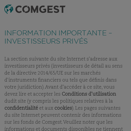
RECHERCHE
MENU
Comme de nombreuses sociétés, nous observons une
recrudescence des tentatives de fraude
utilisant
INFORMATION IMPORTANTE –
abusivement le nom, l’identité visuelle ou les
coordonnées de notre société, notamment à travers la
INVESTISSEURS PRIVÉS
création de faux noms de domaine visant à tromper la
vigilance de l’interlocuteur, et, dans certains cas, celles
d’anciens collaborateurs sur des applications de
messagerie instantanée.
Plus d’informations sur ce lien.
La section suivante du site Internet s'adresse aux
NOS BUREAUX
investisseurs privés (investisseurs de détail au sens
NOS DIFFÉRENTES
de la directive 2014/65/UE sur les marchés
IMPLANTATIONS
d'instruments financiers ou tels que définis dans
DANS LE MONDE
votre juridiction). Avant d’accéder à ce site, vous
devez lire et accepter les
Conditions d’utilisation
dudit site (y compris les politiques relatives à la
confidentialité
et aux
cookies
). Les pages suivantes
du site Internet peuvent contenir des informations
sur les fonds de Comgest. Veuillez noter que les
informations et documents disponibles ne tiennent