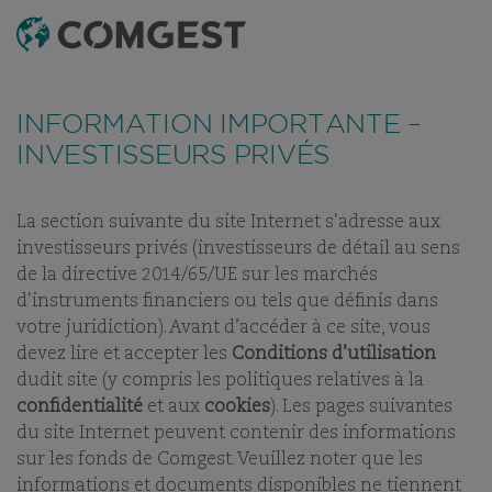
RECHERCHE
MENU
Comme de nombreuses sociétés, nous observons une
recrudescence des tentatives de fraude
utilisant
INFORMATION IMPORTANTE –
abusivement le nom, l’identité visuelle ou les
coordonnées de notre société, notamment à travers la
INVESTISSEURS PRIVÉS
création de faux noms de domaine visant à tromper la
vigilance de l’interlocuteur, et, dans certains cas, celles
d’anciens collaborateurs sur des applications de
messagerie instantanée.
Plus d’informations sur ce lien.
La section suivante du site Internet s'adresse aux
NOS BUREAUX
investisseurs privés (investisseurs de détail au sens
NOS DIFFÉRENTES
de la directive 2014/65/UE sur les marchés
IMPLANTATIONS
d'instruments financiers ou tels que définis dans
DANS LE MONDE
votre juridiction). Avant d’accéder à ce site, vous
devez lire et accepter les
Conditions d’utilisation
dudit site (y compris les politiques relatives à la
confidentialité
et aux
cookies
). Les pages suivantes
du site Internet peuvent contenir des informations
sur les fonds de Comgest. Veuillez noter que les
informations et documents disponibles ne tiennent