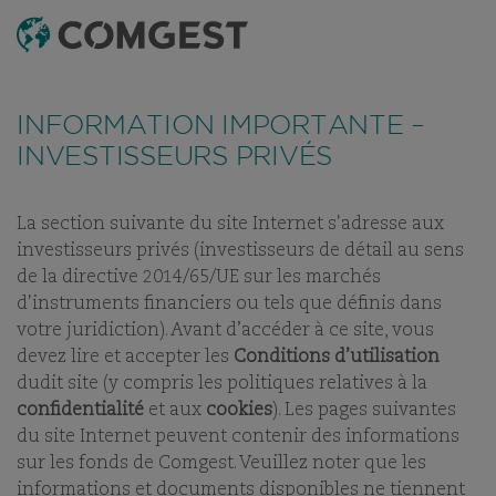
RECHERCHE
MENU
Comme de nombreuses sociétés, nous observons une
recrudescence des tentatives de fraude
utilisant
INFORMATION IMPORTANTE –
abusivement le nom, l’identité visuelle ou les
coordonnées de notre société, notamment à travers la
INVESTISSEURS PRIVÉS
création de faux noms de domaine visant à tromper la
vigilance de l’interlocuteur, et, dans certains cas, celles
d’anciens collaborateurs sur des applications de
messagerie instantanée.
Plus d’informations sur ce lien.
La section suivante du site Internet s'adresse aux
NOS BUREAUX
investisseurs privés (investisseurs de détail au sens
NOS DIFFÉRENTES
de la directive 2014/65/UE sur les marchés
IMPLANTATIONS
d'instruments financiers ou tels que définis dans
DANS LE MONDE
votre juridiction). Avant d’accéder à ce site, vous
devez lire et accepter les
Conditions d’utilisation
dudit site (y compris les politiques relatives à la
confidentialité
et aux
cookies
). Les pages suivantes
du site Internet peuvent contenir des informations
sur les fonds de Comgest. Veuillez noter que les
informations et documents disponibles ne tiennent