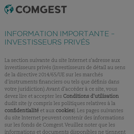
RECHERCHE
MENU
Comme de nombreuses sociétés, nous observons une
recrudescence des tentatives de fraude
utilisant
INFORMATION IMPORTANTE –
abusivement le nom, l’identité visuelle ou les
coordonnées de notre société, notamment à travers la
INVESTISSEURS PRIVÉS
création de faux noms de domaine visant à tromper la
vigilance de l’interlocuteur, et, dans certains cas, celles
d’anciens collaborateurs sur des applications de
messagerie instantanée.
Plus d’informations sur ce lien.
La section suivante du site Internet s'adresse aux
NOS BUREAUX
investisseurs privés (investisseurs de détail au sens
NOS DIFFÉRENTES
de la directive 2014/65/UE sur les marchés
IMPLANTATIONS
d'instruments financiers ou tels que définis dans
DANS LE MONDE
votre juridiction). Avant d’accéder à ce site, vous
devez lire et accepter les
Conditions d’utilisation
dudit site (y compris les politiques relatives à la
confidentialité
et aux
cookies
). Les pages suivantes
du site Internet peuvent contenir des informations
sur les fonds de Comgest. Veuillez noter que les
informations et documents disponibles ne tiennent