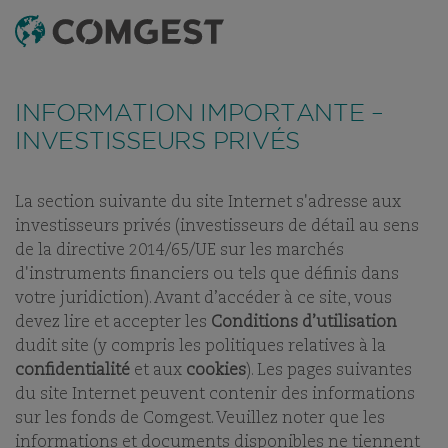
RECHERCHE
MENU
Comme de nombreuses sociétés, nous observons une
recrudescence des tentatives de fraude
utilisant
FONDS
TABLEAU DE RÉFÉRENCEMENT
DERNIERS RAPPOR
INFORMATION IMPORTANTE –
abusivement le nom, l’identité visuelle ou les
coordonnées de notre société, notamment à travers la
INVESTISSEURS PRIVÉS
création de faux noms de domaine visant à tromper la
COMGEST GROWTH
vigilance de l’interlocuteur, et, dans certains cas, celles
d’anciens collaborateurs sur des applications de
messagerie instantanée.
Plus d’informations sur ce lien.
JAPAN EUR Z H ACC
La section suivante du site Internet s'adresse aux
investisseurs privés (investisseurs de détail au sens
de la directive 2014/65/UE sur les marchés
PART:
ACC
d'instruments financiers ou tels que définis dans
votre juridiction). Avant d’accéder à ce site, vous
devez lire et accepter les
Conditions d’utilisation
dudit site (y compris les politiques relatives à la
confidentialité
et aux
cookies
). Les pages suivantes
NOS FONDS
du site Internet peuvent contenir des informations
sur les fonds de Comgest. Veuillez noter que les
informations et documents disponibles ne tiennent