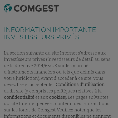
RECHERCHE
MENU
FONDS
TABLEAU DE RÉFÉRENCEMENT
DERNIERS RAPPOR
INFORMATION IMPORTANTE –
INVESTISSEURS PRIVÉS
COMGEST GROWTH
JAPAN JPY ACC
La section suivante du site Internet s'adresse aux
investisseurs privés (investisseurs de détail au sens
de la directive 2014/65/UE sur les marchés
PART:
ACC
d'instruments financiers ou tels que définis dans
votre juridiction). Avant d’accéder à ce site, vous
devez lire et accepter les
Conditions d’utilisation
dudit site (y compris les politiques relatives à la
confidentialité
et aux
cookies
). Les pages suivantes
NOS FONDS
du site Internet peuvent contenir des informations
sur les fonds de Comgest. Veuillez noter que les
informations et documents disponibles ne tiennent