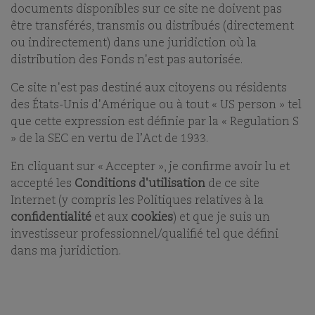
documents disponibles sur ce site ne doivent pas
Comgest Global Investors S.A.S., il définit l’orientation
être transférés, transmis ou distribués (directement
stratégique à long terme et la planification des
ou indirectement) dans une juridiction où la
investissements, assure le contrôle prudentiel et
distribution des Fonds n'est pas autorisée.
représente les actionnaires de Comgest. Le
Comité
Exécutif
de Comgest Global Investors représente les
Ce site n'est pas destiné aux citoyens ou résidents
principaux domaines fonctionnels du groupe, il
des États-Unis d'Amérique ou à tout « US person » tel
assiste le Président Directeur Général dans le
que cette expression est définie par la « Regulation S
déploiement des projets stratégiques et la
» de la SEC en vertu de l’Act de 1933.
supervision des activités du groupe.
En cliquant sur « Accepter », je confirme avoir lu et
accepté les
Conditions d'utilisation
de ce site
Internet (y compris les Politiques relatives à la
CONSEIL DES ASSOCIÉS
confidentialité
et aux
cookies
) et que je suis un
investisseur professionnel/qualifié tel que défini
COMITÉ EXÉCUTIF
dans ma juridiction.