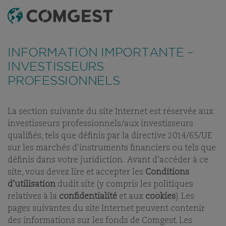
RECHERCHE
MENU
INFORMATION IMPORTANTE –
INVESTISSEURS
PROFESSIONNELS
La section suivante du site Internet est réservée aux
NOTRE RECHERCHE
PAPIERS
VIDÉOS
investisseurs professionnels/aux investisseurs
qualifiés, tels que définis par la directive 2014/65/UE
sur les marchés d'instruments financiers ou tels que
définis dans votre juridiction. Avant d’accéder à ce
PAPIERS
site, vous devez lire et accepter les
Conditions
d’utilisation
dudit site (y compris les politiques
LE PARADOXE DE LA
relatives à la
confidentialité
et aux
cookies
). Les
CROISSANCE À LONG TERME
pages suivantes du site Internet peuvent contenir
des informations sur les fonds de Comgest. Les