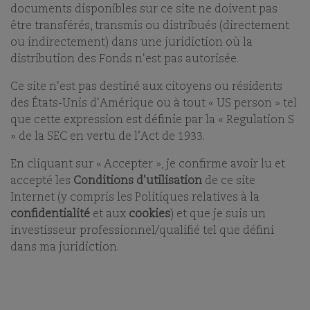
ARCHIVÉ - 01/09/2014
documents disponibles sur ce site ne doivent pas
être transférés, transmis ou distribués (directement
ou indirectement) dans une juridiction où la
distribution des Fonds n'est pas autorisée.
Ce site n'est pas destiné aux citoyens ou résidents
des États-Unis d'Amérique ou à tout « US person » tel
LE PARADOXE DE LA
que cette expression est définie par la « Regulation S
» de la SEC en vertu de l’Act de 1933.
CROISSANCE À LONG
TERME
En cliquant sur « Accepter », je confirme avoir lu et
accepté les
Conditions d'utilisation
de ce site
L’un des écueils les plus répandus, nous semble-t-il,
Internet (y compris les Politiques relatives à la
chez les acteurs du marché dans leur approche de la
confidentialité
et aux
cookies
) et que je suis un
valorisation est de la considérer, par définition,
investisseur professionnel/qualifié tel que défini
comme une photographie et non comme un film. Au
dans ma juridiction.
lieu de regarder le long métrage, ils se focalisent sur
une image instantanée, partant du principe qu’à
n’importe quel moment, la valeur d’une entreprise
est fixe et déterminée, sans voir qu’il s’agit plutôt