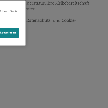
E
PRAKTIKA
gie, Ihren Steuerstatus, Ihre Risikobereitschaft
hren Finanzberater.
f Ihrem Gerät
chließlich der
Datenschutz
- und
Cookie-
akzeptieren
EST
ter. Das ist Teil unseres
ist uns wichtig. Dieser
ternehmensphilosophie.