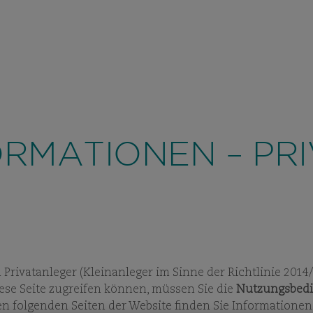
PRIVATANLEGER
/ D
ÜBER UNS
ANLAGE
VIEW
SUBPAGES
VIEW
SUBPAG
ORMATIONEN – PR
D
n Privatanleger (Kleinanleger im Sinne der Richtlinie 20
iese Seite zugreifen können, müssen Sie die
Nutzungsbed
en folgenden Seiten der Website finden Sie Informationen