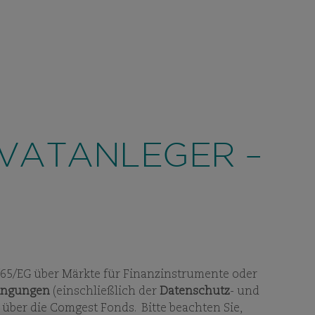
KONTAKT
EUTSCHLAND
SUCHEN
DE
STRATEGIE
FONDS
NACHHALTIGKEIT
ES
VIEW
SUBPAGES
VIEW
SUBPAGES
IVATANLEGER –
14/65/EG über Märkte für Finanzinstrumente oder
ingungen
(einschließlich der
Datenschutz
- und
 über die Comgest Fonds. Bitte beachten Sie,