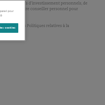
STAGES
e vos objectifs d'investissement personnels, de
t. Consultez votre conseiller personnel pour
pareil pour
ng.
 (y compris les Politiques relatives à la
les cookies
MGEST
ela constitue une source de
e l'une des valeurs de notre
collaborative sont également