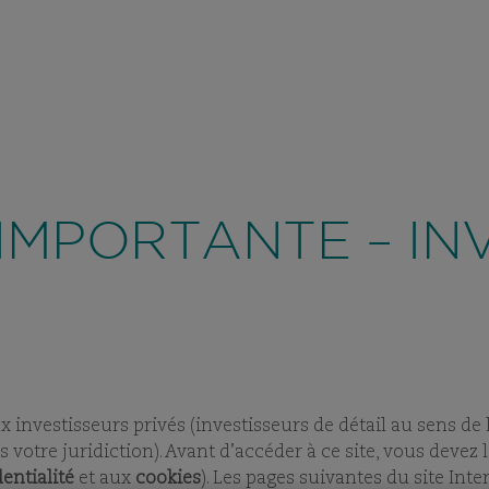
PARTICULIE
A PROPOS DE COMGEST
STRATÉGIE D'
VIEW
SUBPAGES
VIEW
SUBPAGES
vons une
recrudescence des tentatives de fraude
utilisant 
t à travers la création de faux noms de domaine visant à
IMPORTANTE – IN
d’anciens collaborateurs sur des applications de messageri
x investisseurs privés (investisseurs de détail au sens de
 votre juridiction). Avant d’accéder à ce site, vous devez l
entialité
et aux
cookies
). Les pages suivantes du site Int
ES