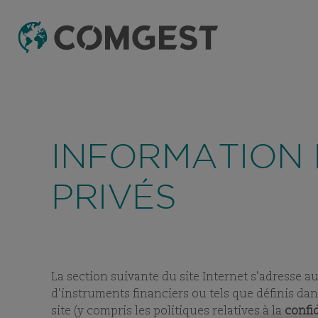
Comme de nombreuses sociétés, nous obser
ou les coordonnées de notre société, notammen
INFORMATION 
l’interlocuteur, et, dans certains cas, celles 
ce lien.
PRIVÉS
La section suivante du site Internet s'adresse au
d'instruments financiers ou tels que définis dans
site (y compris les politiques relatives à la
confid
CARRIÈR