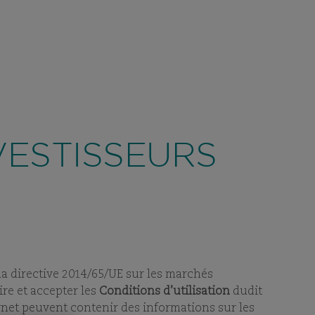
CONTACT
R
/ SUISSE
RECHERCHE
FR
INVESTISSEMENT
FONDS
DURABILITÉ
VIEW
SUBPAGES
VIEW
SUBPAGES
abusivement le nom, l’identité visuelle
 tromper la vigilance de
VESTISSEURS
e instantanée.
Plus d’informations sur
 la directive 2014/65/UE sur les marchés
ire et accepter les
Conditions d’utilisation
dudit
ernet peuvent contenir des informations sur les