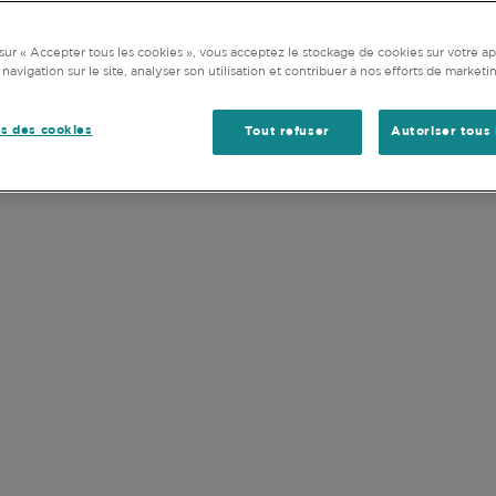
TRAVAILLER CHEZ COMGEST
OFFRES D’EMPLOI
ations et documents disponibles ne tiennent pas compte d
 appétit pour le risque ou de votre horizon d’investissemen
sur « Accepter tous les cookies », vous acceptez le stockage de cookies sur votre ap
 navigation sur le site, analyser son utilisation et contribuer à nos efforts de marketi
u et accepté les
Conditions d'utilisation
de ce site Internet
s des cookies
Tout refuser
Autoriser tous 
CARRIÈRES
AILLER CHEZ CO
e et l'initiative de ses collaborateurs. C
oyé, quelle que soit sa position, et reflèt
n des collaborateurs ainsi que l'approche 