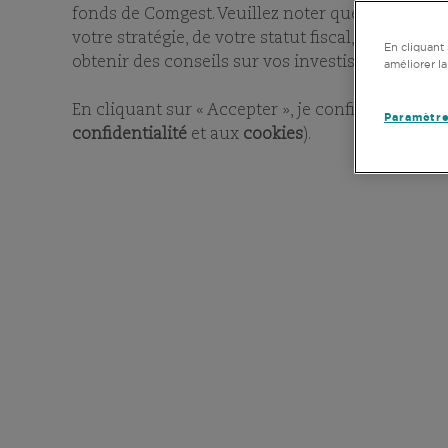
fonds de Comgest. Veuillez noter que les inform
votre stratégie, de votre statut fiscal, de votre
En cliquant 
obtenir des conseils sur vos investissements.
améliorer la
En cliquant sur « Accepter », je confirme avoir l
Paramètre
confidentialité
et aux
cookies
).
TRAV
Comgest promeut l'autonomi
motivation pour chaque empl
partenariat. La contributio