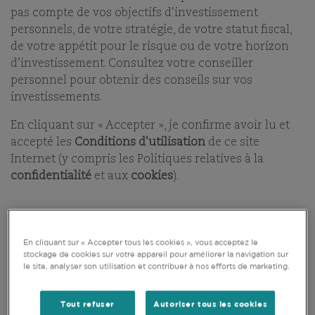
pas compte de vos objectifs d'investissement
personnels, de votre stratégie, de votre statut fiscal,
de votre appétit pour le risque ou de votre horizon
d’investissement. Consultez votre conseiller
personnel pour obtenir des conseils sur vos
investissements.
En cliquant sur « Accepter », je confirme avoir lu et
accepté les
Conditions d'utilisation
de ce site
Internet (y compris les Politiques relatives à la
confidentialité
et aux
cookies
).
En cliquant sur « Accepter tous les cookies », vous acceptez le
stockage de cookies sur votre appareil pour améliorer la navigation sur
le site, analyser son utilisation et contribuer à nos efforts de marketing.
Tout refuser
Autoriser tous les cookies