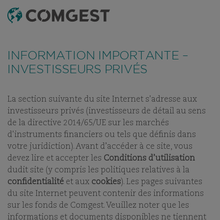
RECHERCHE
MENU
Comme de nombreuses sociétés, nous observons une
recrudescence des tentatives de fraude
utilisant
INFORMATION IMPORTANTE –
abusivement le nom, l’identité visuelle ou les
coordonnées de notre société, notamment à travers la
INVESTISSEURS PRIVÉS
création de faux noms de domaine visant à tromper la
vigilance de l’interlocuteur, et, dans certains cas, celles
d’anciens collaborateurs sur des applications de
messagerie instantanée.
Plus d’informations sur ce lien.
La section suivante du site Internet s'adresse aux
investisseurs privés (investisseurs de détail au sens
NOTRE MÉTIER
ÉLÉMENTS CLÉS
NOTRE HISTOIRE
CHRO
de la directive 2014/65/UE sur les marchés
d'instruments financiers ou tels que définis dans
votre juridiction). Avant d’accéder à ce site, vous
devez lire et accepter les
Conditions d’utilisation
dudit site (y compris les politiques relatives à la
confidentialité
et aux
cookies
). Les pages suivantes
COMGEST EN CHIFFRES
du site Internet peuvent contenir des informations
sur les fonds de Comgest. Veuillez noter que les
AU 30 JUIN 2025
informations et documents disponibles ne tiennent