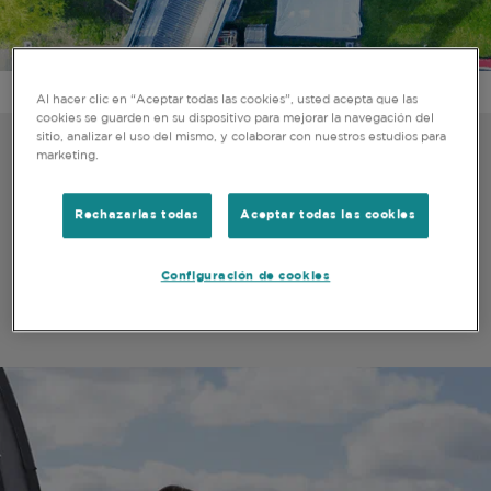
NUESTROS COLABORADORES
NUESTRO EQUIPO
CARRERA
Al hacer clic en “Aceptar todas las cookies”, usted acepta que las
cookies se guarden en su dispositivo para mejorar la navegación del
sitio, analizar el uso del mismo, y colaborar con nuestros estudios para
marketing.
Invertir en nuestra gente nos ayuda a garantizar la
sostenibilidad a largo plazo de nuestra empresa.
Rechazarlas todas
Aceptar todas las cookies
Nuestras prácticas laborales están diseñadas para
crear la cultura laboral adecuada en la que todos
nuestros empleados se sientan valorados,
Configuración de cookies
respetados, empoderados e inspirados.