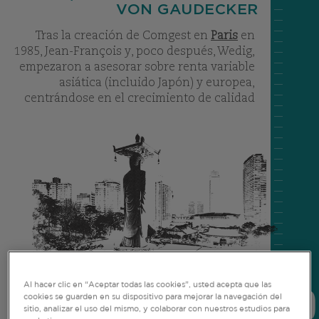
VON GAUDECKER
Tras la creación de Comgest en
Paris
en
1985, Jean-François y, poco después, Wedig,
empezaron a asesorar sobre renta variable
asiática (incluido Japón) y europea,
centrándose en el crecimiento de calidad
Al hacer clic en “Aceptar todas las cookies”, usted acepta que las
cookies se guarden en su dispositivo para mejorar la navegación del
sitio, analizar el uso del mismo, y colaborar con nuestros estudios para