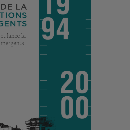
DE LA
TIONS
GENTS
et lance la
émergents.