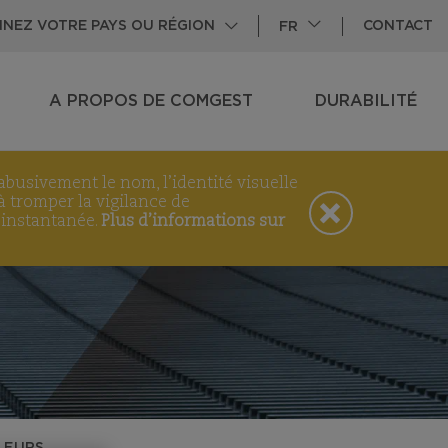
CONTACT
NNEZ VOTRE PAYS OU RÉGION
FR
A PROPOS DE COMGEST
DURABILITÉ
VIEW
SUBPAGES
VIEW
SUBPAGES
abusivement le nom, l’identité visuelle
 tromper la vigilance de
e instantanée.
Plus d’informations sur