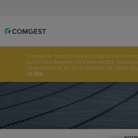
Comme de nombreuses sociétés, nous obser
ou les coordonnées de notre société, notammen
l’interlocuteur, et, dans certains cas, celles 
ce lien.
NOTR