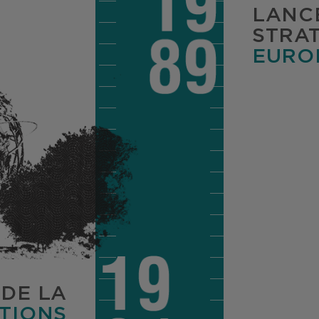
LANC
STRA
EUROP
DE LA
TIONS