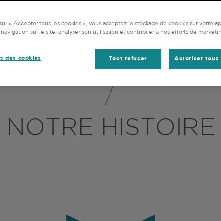
NOTRE HISTOIRE
CHRONOLOGIE
NOS VA
sur « Accepter tous les cookies », vous acceptez le stockage de cookies sur votre ap
 navigation sur le site, analyser son utilisation et contribuer à nos efforts de marketi
s des cookies
Tout refuser
Autoriser tous 
NOTRE HISTOIRE