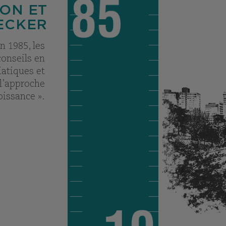
ON ET
ECKER
n 1985, les
onseils en
iatiques et
 l’approche
oissance ».