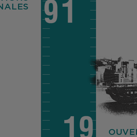
NALES
OUVE