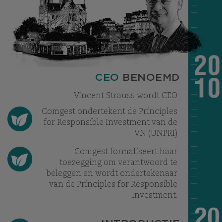
CEO
BENOEMD
Vincent Strauss wordt CEO
Comgest ondertekent de Principles
for Responsible Investment van de
VN (UNPRI)
Comgest formaliseert haar
toezegging om verantwoord te
beleggen en wordt ondertekenaar
van de Principles for Responsible
Investment.