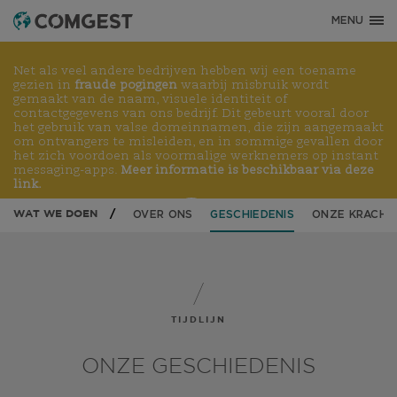
MENU
Net als veel andere bedrijven hebben wij een toename
gezien in
fraude pogingen
waarbij misbruik wordt
gemaakt van de naam, visuele identiteit of
contactgegevens van ons bedrijf. Dit gebeurt vooral door
het gebruik van valse domeinnamen, die zijn aangemaakt
om ontvangers te misleiden, en in sommige gevallen door
het zich voordoen als voormalige werknemers op instant
messaging-apps.
Meer informatie is beschikbaar via deze
link.
WAT WE DOEN
OVER ONS
GESCHIEDENIS
ONZE KRACHT
TIJDLIJN
ONZE GESCHIEDENIS