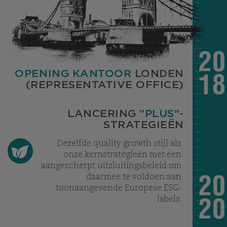
OPENING KANTOOR
LONDEN
(REPRESENTATIVE OFFICE)
LANCERING
"PLUS"
-
STRATEGIEËN
Dezelfde quality growth stijl als
onze kernstrategieën met een
aangescherpt uitsluitingsbeleid om
daarmee te voldoen aan
toonaangevende Europese ESG-
labels.