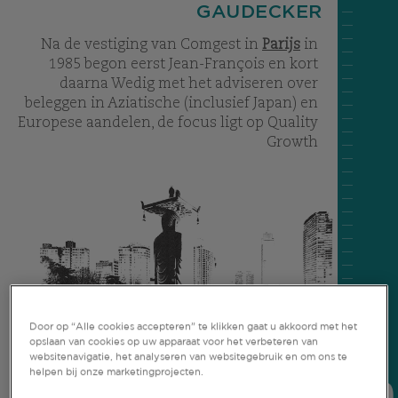
GAUDECKER
Na de vestiging van Comgest in
Parijs
in
1985 begon eerst Jean-François en kort
daarna Wedig met het adviseren over
beleggen in Aziatische (inclusief Japan) en
Europese aandelen, de focus ligt op Quality
Growth
Door op “Alle cookies accepteren” te klikken gaat u akkoord met het
opslaan van cookies op uw apparaat voor het verbeteren van
websitenavigatie, het analyseren van websitegebruik en om ons te
helpen bij onze marketingprojecten.