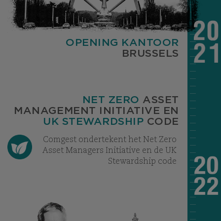
OPENING KANTOOR
BRUSSELS
NET ZERO
ASSET
MANAGEMENT INITIATIVE EN
UK STEWARDSHIP
CODE
Comgest ondertekent het Net Zero
Asset Managers Initiative en de UK
Stewardship code