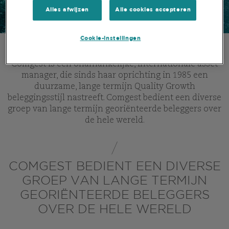
Alles afwijzen
Alle cookies accepteren
Cookie-instellingen
Comgest is een onafhankelijke, internationale asset
manager, die sinds haar oprichting in 1985 een
duurzame, lange termijn Quality Growth
beleggingsstijl nastreeft. Comgest bedient een diverse
groep van lange termijn georiënteerde beleggers over
de hele wereld.
COMGEST BEDIENT EEN DIVERSE
GROEP VAN LANGE TERMIJN
GEORIËNTEERDE BELEGGERS
OVER DE HELE WERELD