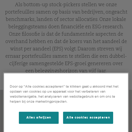
Als bottom-up stock-pickers stellen we onze
portefeuilles samen op basis van bedrijven, ongeacht
benchmarks, landen of sector allocaties. Onze lokale
beleggingsteams doen financiële en ESG-research.
Onze filosofie is dat de fundamentele aspecten de
overhand hebben en dat de koers van het aandeel de
winst per aandeel (EPS) volgt. Daarom streven wij
ernaar portefeuilles samen te stellen die een dubbel-
cijferige samengestelde EPS-groei genereren over
een beleggingshorizon van vijf jaar.
Door op “Alle cookies accepteren” te klikken gaat u akkoord met het
opslaan van cookies op uw apparaat voor het verbeteren van
websitenavigatie, het analyseren van websitegebruik en om ons te
helpen bij onze marketingprojecten.
Alles afwijzen
Alle cookies accepteren