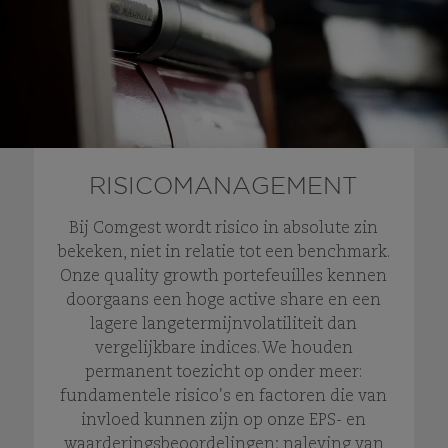
RISICOMANAGEMENT
Bij Comgest wordt risico in absolute zin
bekeken, niet in relatie tot een benchmark.
Onze quality growth portefeuilles kennen
doorgaans een hoge active share en een
lagere langetermijnvolatiliteit dan
vergelijkbare indices. We houden
permanent toezicht op onder meer:
fundamentele risico's en factoren die van
invloed kunnen zijn op onze EPS- en
waarderingsbeoordelingen; naleving van