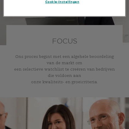
Cookie-instellingen
FOCUS
Ons proces begint met een algehele beoordeling
van de markt om
een selectieve watchlist te creëren van bedrijven
die voldoen aan
onze kwaliteits- en groeicriteria.