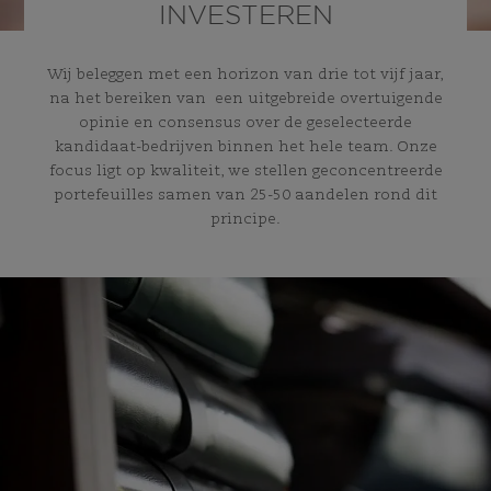
INVESTEREN
Wij beleggen met een horizon van drie tot vijf jaar,
na het bereiken van een uitgebreide overtuigende
opinie en consensus over de geselecteerde
kandidaat-bedrijven binnen het hele team. Onze
focus ligt op kwaliteit, we stellen geconcentreerde
portefeuilles samen van 25-50 aandelen rond dit
principe.