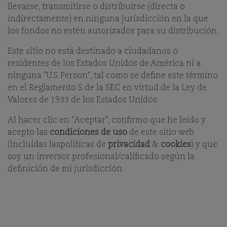
llevarse, transmitirse o distribuirse (directa o
S&P 500. Este fondo concentrado está compuesto por
indirectamente) en ninguna jurisdicción en la que
empresas de crecimiento de calidad cuidadosamente
seleccionadas que tienen su sede u operan
los fondos no estén autorizados para su distribución.
predominantemente en la mayor economía del mundo.
Este sitio no está destinado a ciudadanos o
En el mercado estadounidense, el éxito consiste en
residentes de los Estados Unidos de América ni a
comprender que no todo crecimiento es igual. Por
ninguna "U.S. Person", tal como se define este término
consiguiente, nuestro equipo de gestión se centra en
en el Reglamento S de la SEC en virtud de la Ley de
investigar una serie de empresas de pequeña, mediana y
Valores de 1933 de los Estados Unidos.
gran capitalización de diversos sectores que impulsan y se
benefician del crecimiento de la economía estadounidense.
Al hacer clic en "Aceptar", confirmo que he leído y
Dada la rápida evolución del mercado de EE.UU, nuestra
acepto las
condiciones de uso
de este sitio web
perspectiva europea nos permite filtrar el riesgo a corto
plazo y mantener una visión clara de nuestra estrategia de
(incluidas laspoliticas de
privacidad
&
cookies
) y que
inversión a largo plazo.
soy un inversor profesional/calificado según la
definición de mi jurisdicción.
BUSCAMOS UN CRECIMIENTO
SOSTENIBLE A LARGO PLAZO