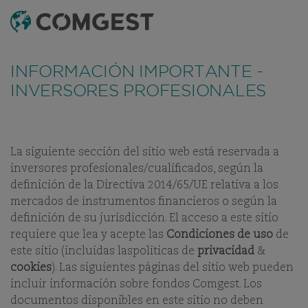
BUSCAR
MENÚ
INFORMACIÓN IMPORTANTE -
INVERSORES PROFESIONALES
La siguiente sección del sitio web está reservada a
FONDOS
LATEST MONTHLY REPORTS
BIBLIOTECA DE DO
inversores profesionales/cualificados, según la
definición de la Directiva 2014/65/UE relativa a los
mercados de instrumentos financieros o según la
definición de su jurisdicción. El acceso a este sitio
¿SE PUEDE GANAR AL
requiere que lea y acepte las
Condiciones de uso
de
MERCADO BURSÁTIL MÁS
este sitio (incluidas laspoliticas de
privacidad
&
FUERTE DEL MUNDO?
cookies
). Las siguientes páginas del sitio web pueden
incluir información sobre fondos Comgest. Los
Nuestro
Comgest Growth America Fund
es uno de los pocos
documentos disponibles en este sitio no deben
fondos de gestión activa que ha logrado superar al índice