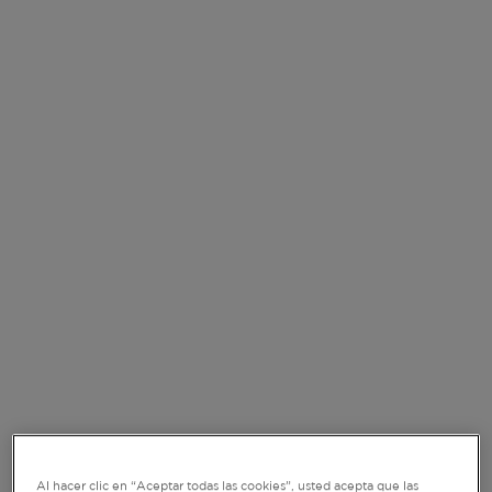
1
Fuente: Morningstar, Comgest; a 30-julio-2024.
Categorías Morningstar: EAA FUND US large-
cap growth (que es la categoría Morningstar
del fondo Comgest Growth America), EAA
FUND US large-cap value y EAA FUND US
large-cap blend; medido por el ratio de Sharpe,
que es la clasificación de la rentabilidad
métrica anual dividida por la volatilidad anual.
Al hacer clic en “Aceptar todas las cookies”, usted acepta que las