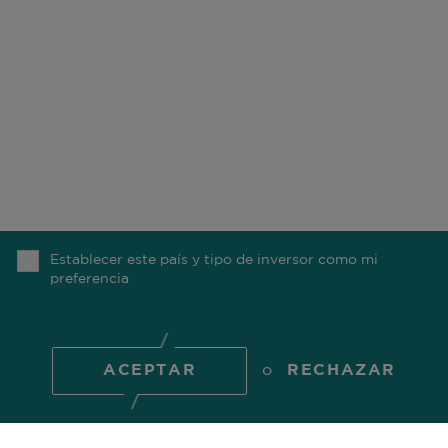
NUESTRO NEGOCIO
NUESTRA OFICINAS
ASG
CARRERAS
FONDOS
CONTÁCTENOS
NUESTROS
COMGEST FOUNDATION
COLABORADORES
NUESTRA
INVESTIGACIÓN
Establecer este país y tipo de inversor como mi
MEDIOS DE
preferencia
COMUNICACIÓN
ARRIBA
ACEPTAR
o
RECHAZAR
© 2026 Comgest S.A.
COOKIE POLICY
PRIVACY POLICY
REGULATORY
INFORMATION
TERMS OF USE