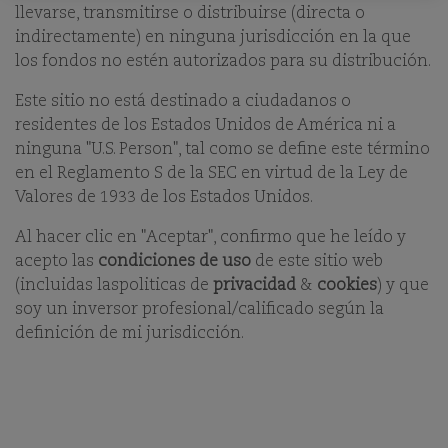
llevarse, transmitirse o distribuirse (directa o
indirectamente) en ninguna jurisdicción en la que
Type a keyword and/or select other search criteria of
los fondos no estén autorizados para su distribución.
the fund or document to find detailed fund-related
documentation. To view any document, you will need
Este sitio no está destinado a ciudadanos o
to download Adobe Reader. For additional queries on
residentes de los Estados Unidos de América ni a
our funds or investment capabilities please see our
ninguna "U.S. Person", tal como se define este término
Funds
page or
en el Reglamento S de la SEC en virtud de la Ley de
Contact Us
page.
Valores de 1933 de los Estados Unidos.
Al hacer clic en "Aceptar", confirmo que he leído y
acepto las
condiciones de uso
de este sitio web
(incluidas laspoliticas de
privacidad
&
cookies
) y que
SEARCH
soy un inversor profesional/calificado según la
definición de mi jurisdicción.
You must select a search term or select from the
dropdown.