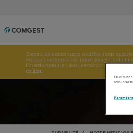
Comme de nombreuses sociétés, nous obser
ou les coordonnées de notre société, notammen
l’interlocuteur, et, dans certains cas, celles 
ce lien.
En cliquant 
améliorer la
Paramètre
DURABILITÉ