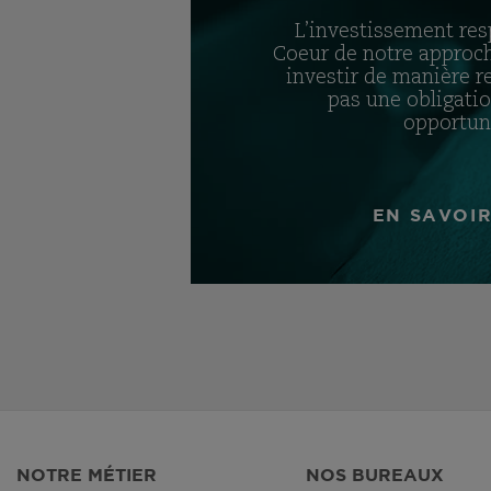
L’investissement res
Coeur de notre approc
investir de manière r
pas une obligati
opportun
EN SAVOIR
NOTRE MÉTIER
NOS BUREAUX