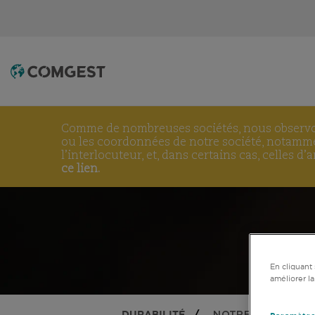
Comme de nombreuses sociétés, nous obser
ou les coordonnées de notre société, notammen
l’interlocuteur, et, dans certains cas, celles 
ce lien.
En cliquant 
améliorer la
DURABILITÉ