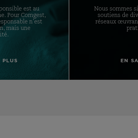
ponsible est au
Nous sommes si
he. Pour Comgest,
soutiens de div
esponsable n’est
réseaux œuvrant
on, mais une
prat
ité.
 PLUS
EN S