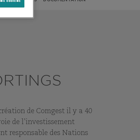
 ENGAGEMENTS
DOCUMENTATION
les cookies
ORTINGS
réation de Comgest il y a 40
oie de l’investissement
ent responsable des Nations