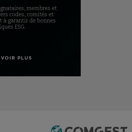
gnataires, membres et
ers codes, comités et
 à garantir de bonnes
iques ESG.
AVOIR PLUS