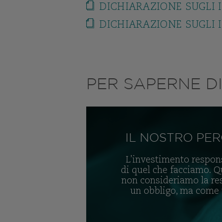
DICHIARAZIONE SUGLI I
DICHIARAZIONE SUGLI I
PER SAPERNE DI 
IL NOSTRO PE
L’investimento respons
di quel che facciamo. 
non consideriamo la re
un obbligo, ma come 