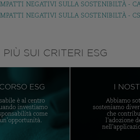
MPATTI NEGATIVI SULLA SOSTENIBILTÀ - C
MPATTI NEGATIVI SULLA SOSTENIBILTÀ - C
PIÙ SUI CRITERI ESG
RCORSO ESG
I NOST
abile è al centro
Abbiamo sott
Quando investiamo
sosteniamo divers
sponsabilità come
che contribu
un’opportunità.
l’adozione d
nell’applicazi