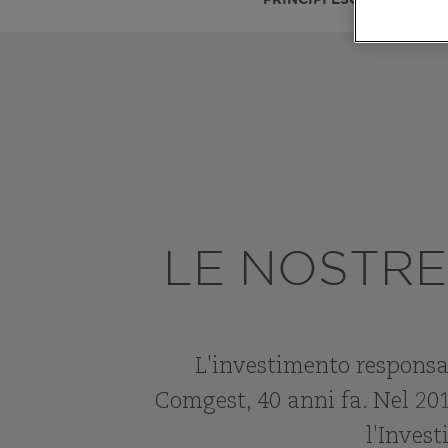
IL NO
LE NOSTRE
L'investimento responsab
Comgest, 40 anni fa. Nel 20
l'Inves