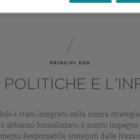
STRO PERCORSO ESG
LE NOSTRE POLITICHE
I NOSTRI 
PRINCIPI ESG
 POLITICHE E L’I
ile è stato integrato nella nostra strategia 
10 abbiamo formalizzato il nostro impegno s
timento Responsabile, sostenuti dalle Nazion