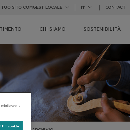
CONTACT
IL TUO SITO COMGEST LOCALE
IT
STIMENTO
CHI SIAMO
SOSTENIBILITÀ
VIEW
SUBPAGES
VIEW
SUBPAGES
 migliorare la
tti i cookie