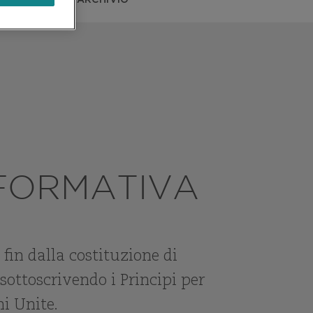
IMPEGNI
ESG ARCHIVIO
NFORMATIVA
fin dalla costituzione di
ottoscrivendo i Principi per
i Unite.